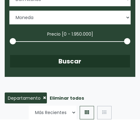
Precio [
0
-
1.950.000
]
×
Departamento
Eliminar todos